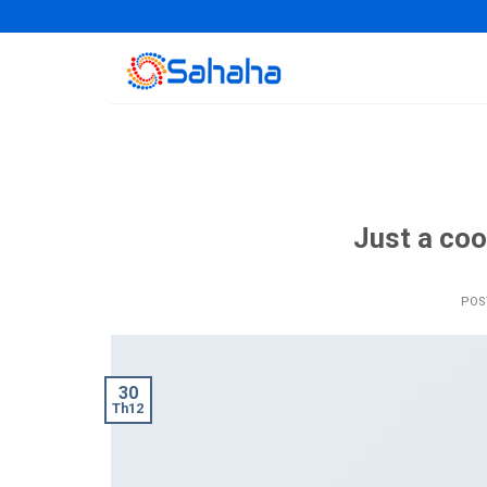
Skip
to
content
Just a coo
POS
30
Th12