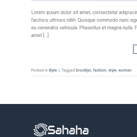
Lorem ipsum dolor sit amet, consectetur adipiscing
facilisis ultrices nibh. Quisque commodo nunc ege
eu venenatis vehicula. Phasellus et magna nulla. Pr
amet […]
Posted in
Style
|
Tagged
brooklyn
,
fashion
,
style
,
women