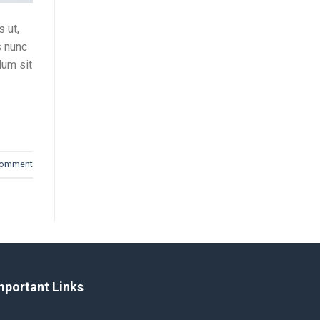
 ut,
s nunc
lum sit
comment
mportant Links