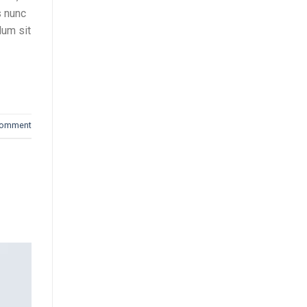
s nunc
lum sit
comment