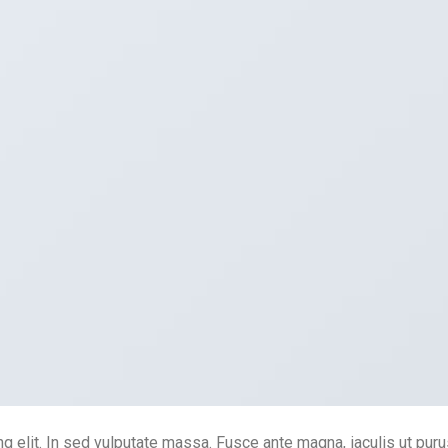
 elit. In sed vulputate massa. Fusce ante magna, iaculis ut purus