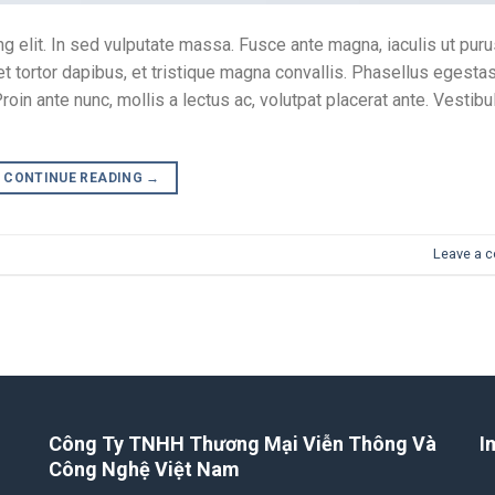
 elit. In sed vulputate massa. Fusce ante magna, iaculis ut purus
t tortor dapibus, et tristique magna convallis. Phasellus egesta
oin ante nunc, mollis a lectus ac, volutpat placerat ante. Vestibu
CONTINUE READING
→
Leave a 
Công Ty TNHH Thương Mại Viễn Thông Và
I
Công Nghệ Việt Nam