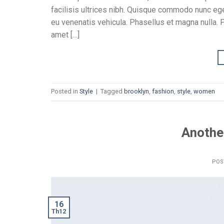
facilisis ultrices nibh. Quisque commodo nunc ege
eu venenatis vehicula. Phasellus et magna nulla. Pr
amet […]
Posted in
Style
|
Tagged
brooklyn
,
fashion
,
style
,
women
Another
POS
16
Th12